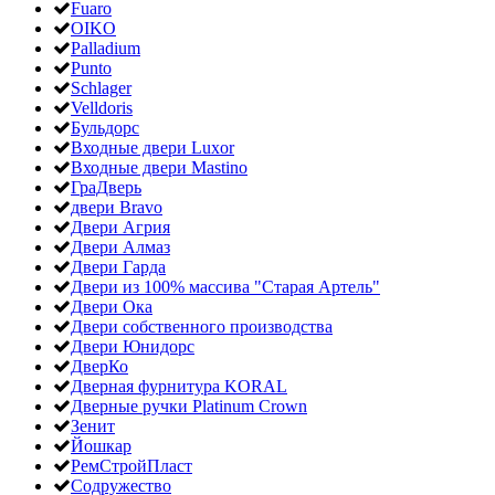
Fuaro
OIKO
Palladium
Punto
Schlager
Velldoris
Бульдорс
Входные двери Luxor
Входные двери Mastino
ГраДверь
двери Bravo
Двери Агрия
Двери Алмаз
Двери Гарда
Двери из 100% массива "Старая Артель"
Двери Ока
Двери собственного производства
Двери Юнидорс
ДверКо
Дверная фурнитура KORAL
Дверные ручки Platinum Crown
Зенит
Йошкар
РемСтройПласт
Содружество