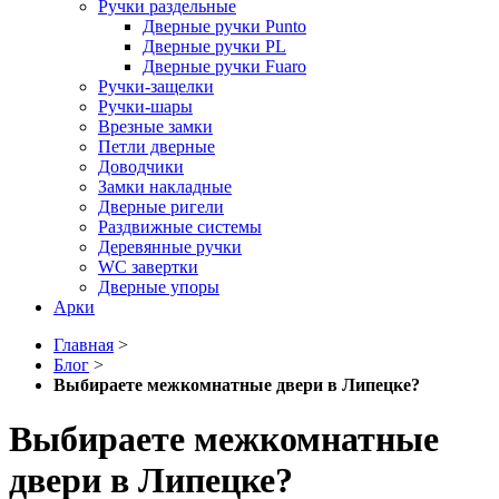
Ручки раздельные
Дверные ручки Punto
Дверные ручки PL
Дверные ручки Fuaro
Ручки-защелки
Ручки-шары
Врезные замки
Петли дверные
Доводчики
Замки накладные
Дверные ригели
Раздвижные системы
Деревянные ручки
WC завертки
Дверные упоры
Арки
Главная
>
Блог
>
Выбираете межкомнатные двери в Липецке?
Выбираете межкомнатные
двери в Липецке?