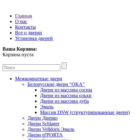
Главная
О нас
Контакты
Все о дверях
Установка дверей
Ваша Корзина:
Корзина пуста
Межкомнатные двери
Белорусские двери "ОКА"
Двери из массива сосны
Двери из массива ольхи
Двери из массива дуба
Эмаль
Массив DSW (cтруктурированные двери)
Двери Дверко
Двери Schlager
Двери Velldoris Эмаль
Двери el'PORTA