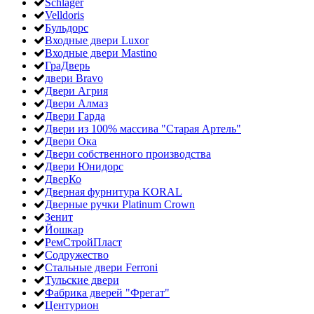
Schlager
Velldoris
Бульдорс
Входные двери Luxor
Входные двери Mastino
ГраДверь
двери Bravo
Двери Агрия
Двери Алмаз
Двери Гарда
Двери из 100% массива "Старая Артель"
Двери Ока
Двери собственного производства
Двери Юнидорс
ДверКо
Дверная фурнитура KORAL
Дверные ручки Platinum Crown
Зенит
Йошкар
РемСтройПласт
Содружество
Стальные двери Ferroni
Тульские двери
Фабрика дверей "Фрегат"
Центурион