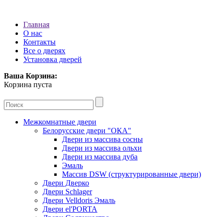
Главная
О нас
Контакты
Все о дверях
Установка дверей
Ваша Корзина:
Корзина пуста
Межкомнатные двери
Белорусские двери "ОКА"
Двери из массива сосны
Двери из массива ольхи
Двери из массива дуба
Эмаль
Массив DSW (cтруктурированные двери)
Двери Дверко
Двери Schlager
Двери Velldoris Эмаль
Двери el'PORTA