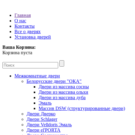
Главная
О нас
Контакты
Все о дверях
Установка дверей
Ваша Корзина:
Корзина пуста
Межкомнатные двери
Белорусские двери "ОКА"
Двери из массива сосны
Двери из массива ольхи
Двери из массива дуба
Эмаль
Массив DSW (cтруктурированные двери)
Двери Дверко
Двери Schlager
Двери Velldoris Эмаль
Двери el'PORTA