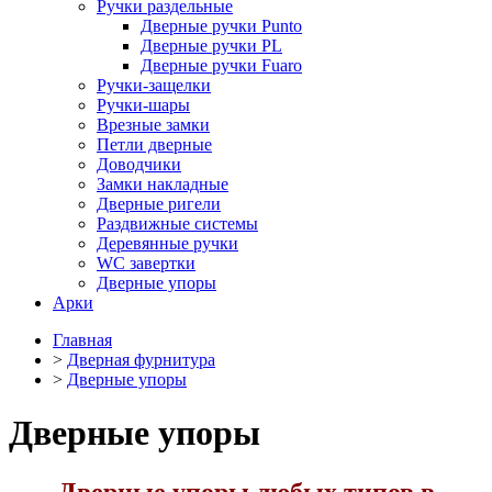
Ручки раздельные
Дверные ручки Punto
Дверные ручки PL
Дверные ручки Fuaro
Ручки-защелки
Ручки-шары
Врезные замки
Петли дверные
Доводчики
Замки накладные
Дверные ригели
Раздвижные системы
Деревянные ручки
WC завертки
Дверные упоры
Арки
Главная
>
Дверная фурнитура
>
Дверные упоры
Дверные упоры
Дверные упоры любых типов в