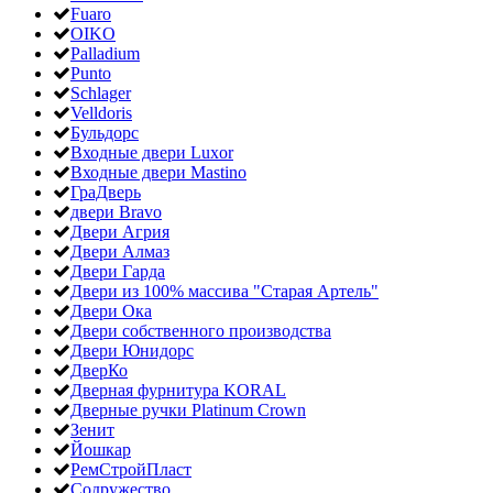
Fuaro
OIKO
Palladium
Punto
Schlager
Velldoris
Бульдорс
Входные двери Luxor
Входные двери Mastino
ГраДверь
двери Bravo
Двери Агрия
Двери Алмаз
Двери Гарда
Двери из 100% массива "Старая Артель"
Двери Ока
Двери собственного производства
Двери Юнидорс
ДверКо
Дверная фурнитура KORAL
Дверные ручки Platinum Crown
Зенит
Йошкар
РемСтройПласт
Содружество