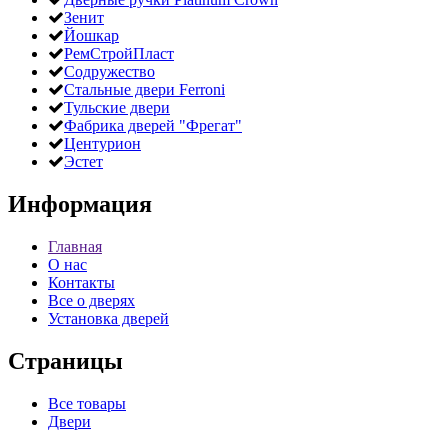
Зенит
Йошкар
РемСтройПласт
Содружество
Стальные двери Ferroni
Тульские двери
Фабрика дверей "Фрегат"
Центурион
Эстет
Информация
Главная
О нас
Контакты
Все о дверях
Установка дверей
Страницы
Все товары
Двери