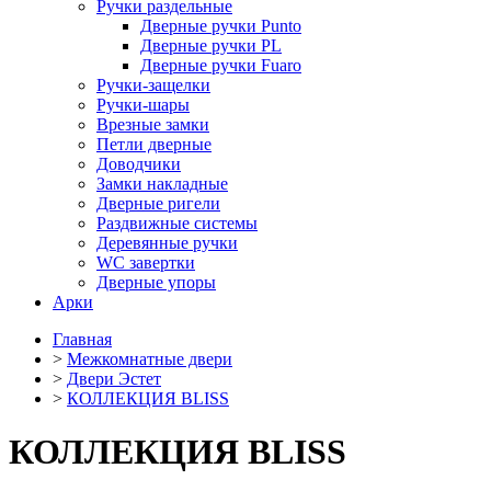
Ручки раздельные
Дверные ручки Punto
Дверные ручки PL
Дверные ручки Fuaro
Ручки-защелки
Ручки-шары
Врезные замки
Петли дверные
Доводчики
Замки накладные
Дверные ригели
Раздвижные системы
Деревянные ручки
WC завертки
Дверные упоры
Арки
Главная
>
Межкомнатные двери
>
Двери Эстет
>
КОЛЛЕКЦИЯ BLISS
КОЛЛЕКЦИЯ BLISS