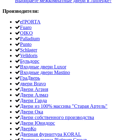
Выбираете межкомнатные двери в Липецке?
Производители:
el'PORTA
Fuaro
OIKO
Palladium
Punto
Schlager
Velldoris
Бульдорс
Входные двери Luxor
Входные двери Mastino
ГраДверь
двери Bravo
Двери Агрия
Двери Алмаз
Двери Гарда
Двери из 100% массива "Старая Артель"
Двери Ока
Двери собственного производства
Двери Юнидорс
ДверКо
Дверная фурнитура KORAL
Дверные ручки Platinum Crown