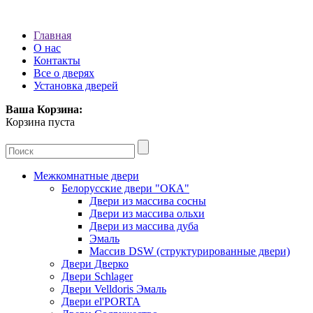
Главная
О нас
Контакты
Все о дверях
Установка дверей
Ваша Корзина:
Корзина пуста
Межкомнатные двери
Белорусские двери "ОКА"
Двери из массива сосны
Двери из массива ольхи
Двери из массива дуба
Эмаль
Массив DSW (cтруктурированные двери)
Двери Дверко
Двери Schlager
Двери Velldoris Эмаль
Двери el'PORTA