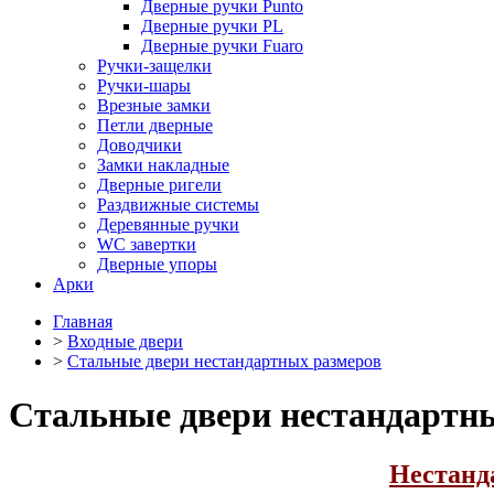
Дверные ручки Punto
Дверные ручки PL
Дверные ручки Fuaro
Ручки-защелки
Ручки-шары
Врезные замки
Петли дверные
Доводчики
Замки накладные
Дверные ригели
Раздвижные системы
Деревянные ручки
WC завертки
Дверные упоры
Арки
Главная
>
Входные двери
>
Стальные двери нестандартных размеров
Стальные двери нестандартн
Нестанд