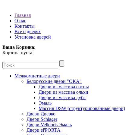
Главная
О нас
Контакты
Все о дверях
Установка дверей
Ваша Корзина:
Корзина пуста
Межкомнатные двери
Белорусские двери "ОКА"
Двери из массива сосны
Двери из массива ольхи
Двери из массива дуба
Эмаль
Массив DSW (cтруктурированные двери)
Двери Дверко
Двери Schlager
Двери Velldoris Эмаль
Двери el'PORTA