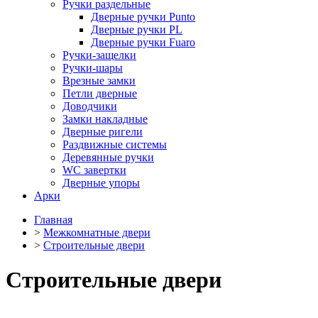
Ручки раздельные
Дверные ручки Punto
Дверные ручки PL
Дверные ручки Fuaro
Ручки-защелки
Ручки-шары
Врезные замки
Петли дверные
Доводчики
Замки накладные
Дверные ригели
Раздвижные системы
Деревянные ручки
WC завертки
Дверные упоры
Арки
Главная
>
Межкомнатные двери
>
Строительные двери
Строительные двери