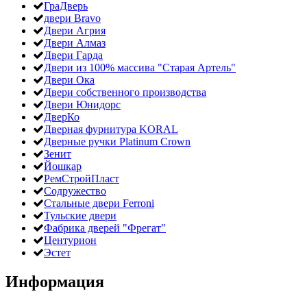
ГраДверь
двери Bravo
Двери Агрия
Двери Алмаз
Двери Гарда
Двери из 100% массива "Старая Артель"
Двери Ока
Двери собственного производства
Двери Юнидорс
ДверКо
Дверная фурнитура KORAL
Дверные ручки Platinum Crown
Зенит
Йошкар
РемСтройПласт
Содружество
Стальные двери Ferroni
Тульские двери
Фабрика дверей "Фрегат"
Центурион
Эстет
Информация