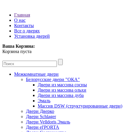
Главная
О нас
Контакты
Все о дверях
Установка дверей
Ваша Корзина:
Корзина пуста
Межкомнатные двери
Белорусские двери "ОКА"
Двери из массива сосны
Двери из массива ольхи
Двери из массива дуба
Эмаль
Массив DSW (cтруктурированные двери)
Двери Дверко
Двери Schlager
Двери Velldoris Эмаль
Двери el'PORTA