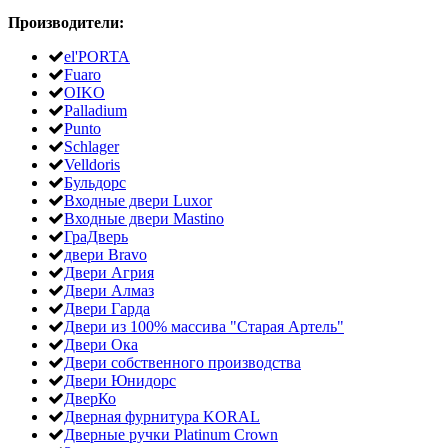
Производители:
el'PORTA
Fuaro
OIKO
Palladium
Punto
Schlager
Velldoris
Бульдорс
Входные двери Luxor
Входные двери Mastino
ГраДверь
двери Bravo
Двери Агрия
Двери Алмаз
Двери Гарда
Двери из 100% массива "Старая Артель"
Двери Ока
Двери собственного производства
Двери Юнидорс
ДверКо
Дверная фурнитура KORAL
Дверные ручки Platinum Crown