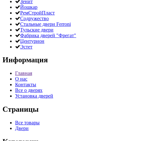
Зенит
Йошкар
РемСтройПласт
Содружество
Стальные двери Ferroni
Тульские двери
Фабрика дверей "Фрегат"
Центурион
Эстет
Информация
Главная
О нас
Контакты
Все о дверях
Установка дверей
Страницы
Все товары
Двери