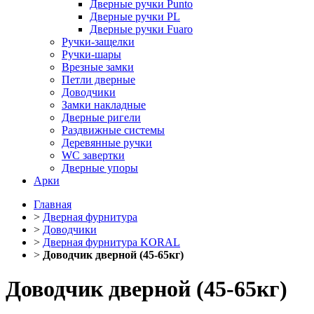
Дверные ручки Punto
Дверные ручки PL
Дверные ручки Fuaro
Ручки-защелки
Ручки-шары
Врезные замки
Петли дверные
Доводчики
Замки накладные
Дверные ригели
Раздвижные системы
Деревянные ручки
WC завертки
Дверные упоры
Арки
Главная
>
Дверная фурнитура
>
Доводчики
>
Дверная фурнитура KORAL
>
Доводчик дверной (45-65кг)
Доводчик дверной (45-65кг)