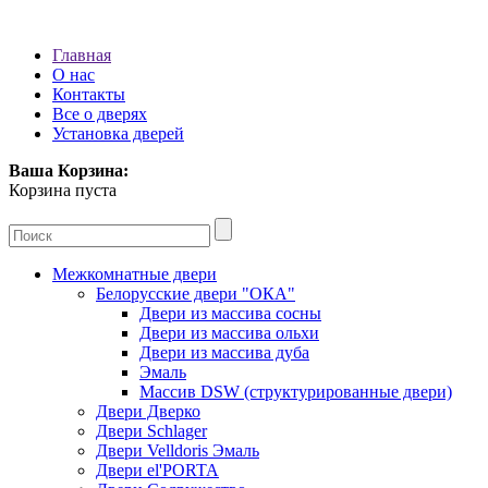
Главная
О нас
Контакты
Все о дверях
Установка дверей
Ваша Корзина:
Корзина пуста
Межкомнатные двери
Белорусские двери "ОКА"
Двери из массива сосны
Двери из массива ольхи
Двери из массива дуба
Эмаль
Массив DSW (cтруктурированные двери)
Двери Дверко
Двери Schlager
Двери Velldoris Эмаль
Двери el'PORTA