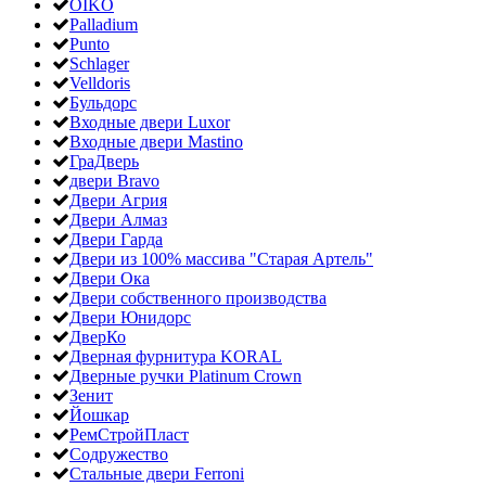
OIKO
Palladium
Punto
Schlager
Velldoris
Бульдорс
Входные двери Luxor
Входные двери Mastino
ГраДверь
двери Bravo
Двери Агрия
Двери Алмаз
Двери Гарда
Двери из 100% массива "Старая Артель"
Двери Ока
Двери собственного производства
Двери Юнидорс
ДверКо
Дверная фурнитура KORAL
Дверные ручки Platinum Crown
Зенит
Йошкар
РемСтройПласт
Содружество
Стальные двери Ferroni