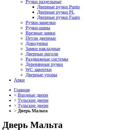
Ручки раздельные
Дверные ручки Punto
Дверные ручки PL
Дверные ручки Fuaro
Ручки-защелки
Ручки-шары
Врезные замки
Петли дверные
Доводчики
Замки накладные
Дверные ригели
Раздвижные системы
Деревянные ручки
WC завертки
Дверные упоры
Арки
Главная
>
Входные двери
>
Тульские двери
>
Тульские двери
>
Дверь Мальта
Дверь Мальта