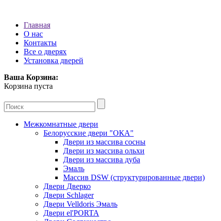
Главная
О нас
Контакты
Все о дверях
Установка дверей
Ваша Корзина:
Корзина пуста
Межкомнатные двери
Белорусские двери "ОКА"
Двери из массива сосны
Двери из массива ольхи
Двери из массива дуба
Эмаль
Массив DSW (cтруктурированные двери)
Двери Дверко
Двери Schlager
Двери Velldoris Эмаль
Двери el'PORTA