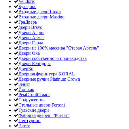
Velldoris
Бульдорс
Входные двери Luxor
Входные двери Mastino
ГраДверь
двери Bravo
Двери Агрия
Двери Алмаз
Двери Гарда
Двери из 100% массива "Старая Артель"
Двери Ока
Двери собственного производства
Двери Юнидорс
ДверКо
Дверная фурнитура KORAL
Дверные ручки Platinum Crown
Зенит
Йошкар
РемСтройПласт
Содружество
Стальные двери Ferroni
Тульские двери
Фабрика дверей "Фрегат"
Центурион
Эстет