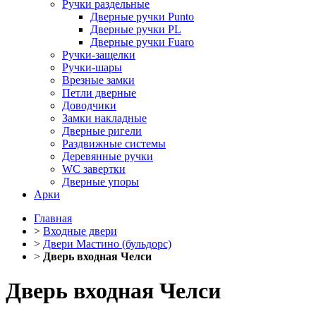
Ручки раздельные
Дверные ручки Punto
Дверные ручки PL
Дверные ручки Fuaro
Ручки-защелки
Ручки-шары
Врезные замки
Петли дверные
Доводчики
Замки накладные
Дверные ригели
Раздвижные системы
Деревянные ручки
WC завертки
Дверные упоры
Арки
Главная
>
Входные двери
>
Двери Мастино (бульдорс)
>
Дверь входная Челси
Дверь входная Челси