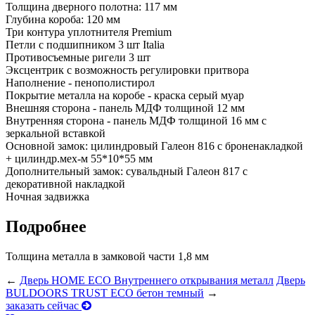
Толщина дверного полотна: 117 мм
Глубина короба: 120 мм
Три контура уплотнителя Premium
Петли с подшипником 3 шт Italia
Противосъемные ригели 3 шт
Эксцентрик с возможность регулировки притвора
Наполнение - пенополистирол
Покрытие металла на коробе - краска серый муар
Внешняя сторона - панель МДФ толщиной 12 мм
Внутренняя сторона - панель МДФ толщиной 16 мм с
зеркальной вставкой
Основной замок: цилиндровый Галеон 816 с броненакладкой
+ цилиндр.мех-м 55*10*55 мм
Дополнительный замок: сувальдный Галеон 817 с
декоративной накладкой
Ночная задвижка
Подробнее
Толщина металла в замковой части 1,8 мм
←
Дверь HOME ECO Внутреннего открывания металл
Дверь
BULDOORS TRUST ECO бетон темный
→
заказать сейчас