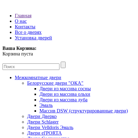
Главная
О нас
Контакты
Все о дверях
Установка дверей
Ваша Корзина:
Корзина пуста
Межкомнатные двери
Белорусские двери "ОКА"
Двери из массива сосны
Двери из массива ольхи
Двери из массива дуба
Эмаль
Массив DSW (cтруктурированные двери)
Двери Дверко
Двери Schlager
Двери Velldoris Эмаль
Двери el'PORTA