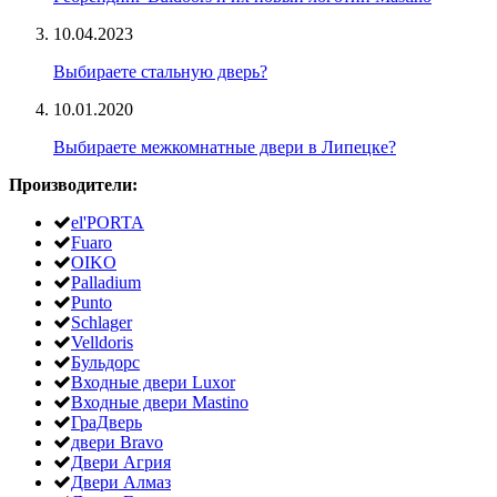
10.04.2023
Выбираете стальную дверь?
10.01.2020
Выбираете межкомнатные двери в Липецке?
Производители:
el'PORTA
Fuaro
OIKO
Palladium
Punto
Schlager
Velldoris
Бульдорс
Входные двери Luxor
Входные двери Mastino
ГраДверь
двери Bravo
Двери Агрия
Двери Алмаз