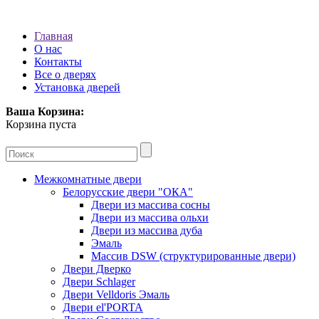
Главная
О нас
Контакты
Все о дверях
Установка дверей
Ваша Корзина:
Корзина пуста
Межкомнатные двери
Белорусские двери "ОКА"
Двери из массива сосны
Двери из массива ольхи
Двери из массива дуба
Эмаль
Массив DSW (cтруктурированные двери)
Двери Дверко
Двери Schlager
Двери Velldoris Эмаль
Двери el'PORTA