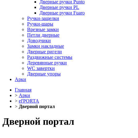
Дверные ручки Punto
Дверные ручки PL
Дверные ручки Fuaro
Ручки-защелки
Ручки-шары
Врезные замки
Петли дверные
Доводчики
Замки накладные
Дверные ригели
Раздвижные системы
Деревянные ручки
WC завертки
Дверные упоры
Арки
Главная
>
Арки
>
el'PORTA
>
Дверной портал
Дверной портал