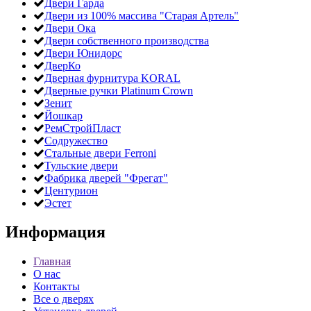
Двери Гарда
Двери из 100% массива "Старая Артель"
Двери Ока
Двери собственного производства
Двери Юнидорс
ДверКо
Дверная фурнитура KORAL
Дверные ручки Platinum Crown
Зенит
Йошкар
РемСтройПласт
Содружество
Стальные двери Ferroni
Тульские двери
Фабрика дверей "Фрегат"
Центурион
Эстет
Информация
Главная
О нас
Контакты
Все о дверях