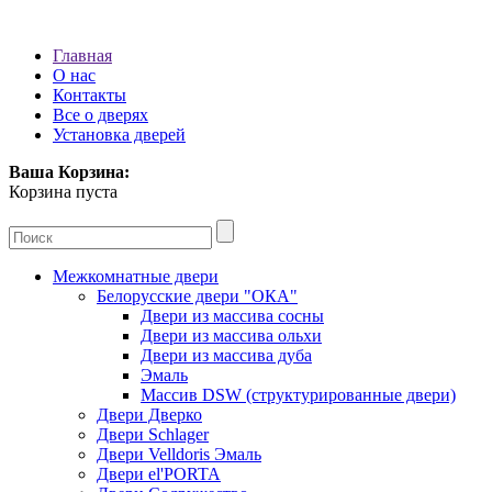
Главная
О нас
Контакты
Все о дверях
Установка дверей
Ваша Корзина:
Корзина пуста
Межкомнатные двери
Белорусские двери "ОКА"
Двери из массива сосны
Двери из массива ольхи
Двери из массива дуба
Эмаль
Массив DSW (cтруктурированные двери)
Двери Дверко
Двери Schlager
Двери Velldoris Эмаль
Двери el'PORTA