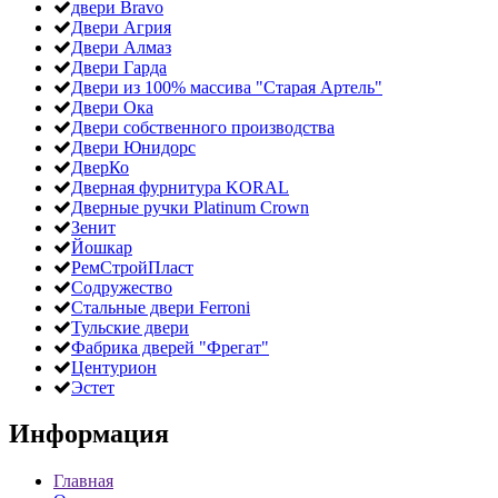
двери Bravo
Двери Агрия
Двери Алмаз
Двери Гарда
Двери из 100% массива "Старая Артель"
Двери Ока
Двери собственного производства
Двери Юнидорс
ДверКо
Дверная фурнитура KORAL
Дверные ручки Platinum Crown
Зенит
Йошкар
РемСтройПласт
Содружество
Стальные двери Ferroni
Тульские двери
Фабрика дверей "Фрегат"
Центурион
Эстет
Информация
Главная