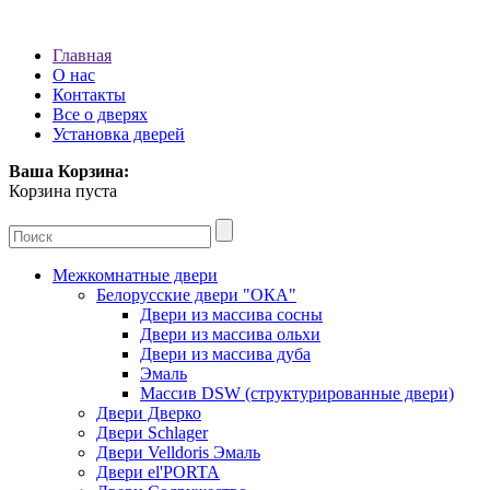
Главная
О нас
Контакты
Все о дверях
Установка дверей
Ваша Корзина:
Корзина пуста
Межкомнатные двери
Белорусские двери "ОКА"
Двери из массива сосны
Двери из массива ольхи
Двери из массива дуба
Эмаль
Массив DSW (cтруктурированные двери)
Двери Дверко
Двери Schlager
Двери Velldoris Эмаль
Двери el'PORTA