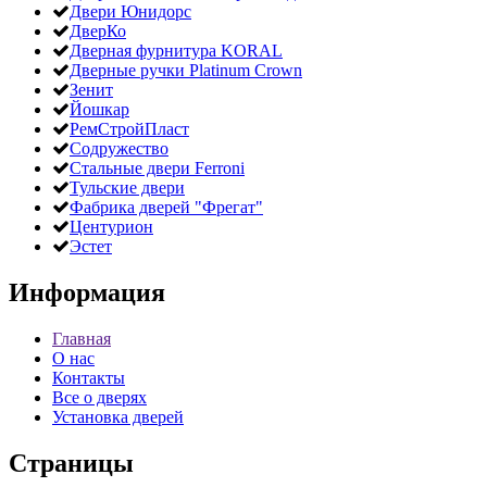
Двери Юнидорс
ДверКо
Дверная фурнитура KORAL
Дверные ручки Platinum Crown
Зенит
Йошкар
РемСтройПласт
Содружество
Стальные двери Ferroni
Тульские двери
Фабрика дверей "Фрегат"
Центурион
Эстет
Информация
Главная
О нас
Контакты
Все о дверях
Установка дверей
Страницы