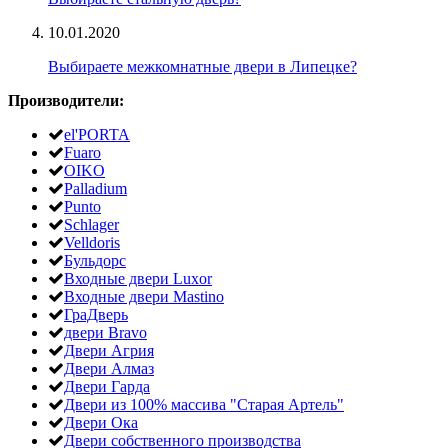
10.01.2020
Выбираете межкомнатные двери в Липецке?
Производители:
el'PORTA
Fuaro
OIKO
Palladium
Punto
Schlager
Velldoris
Бульдорс
Входные двери Luxor
Входные двери Mastino
ГраДверь
двери Bravo
Двери Агрия
Двери Алмаз
Двери Гарда
Двери из 100% массива "Старая Артель"
Двери Ока
Двери собственного производства