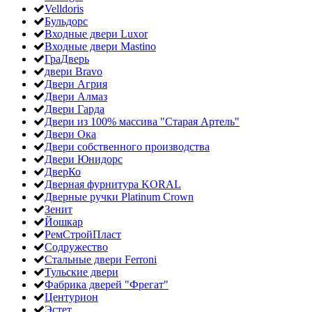
Velldoris
Бульдорс
Входные двери Luxor
Входные двери Mastino
ГраДверь
двери Bravo
Двери Агрия
Двери Алмаз
Двери Гарда
Двери из 100% массива "Старая Артель"
Двери Ока
Двери собственного производства
Двери Юнидорс
ДверКо
Дверная фурнитура KORAL
Дверные ручки Platinum Crown
Зенит
Йошкар
РемСтройПласт
Содружество
Стальные двери Ferroni
Тульские двери
Фабрика дверей "Фрегат"
Центурион
Эстет