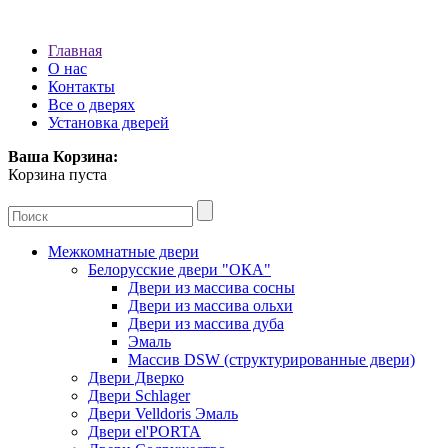
Главная
О нас
Контакты
Все о дверях
Установка дверей
Ваша Корзина:
Корзина пуста
Межкомнатные двери
Белорусские двери "ОКА"
Двери из массива сосны
Двери из массива ольхи
Двери из массива дуба
Эмаль
Массив DSW (cтруктурированные двери)
Двери Дверко
Двери Schlager
Двери Velldoris Эмаль
Двери el'PORTA