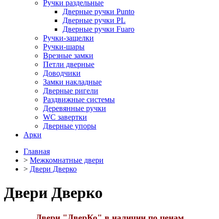
Ручки раздельные
Дверные ручки Punto
Дверные ручки PL
Дверные ручки Fuaro
Ручки-защелки
Ручки-шары
Врезные замки
Петли дверные
Доводчики
Замки накладные
Дверные ригели
Раздвижные системы
Деревянные ручки
WC завертки
Дверные упоры
Арки
Главная
>
Межкомнатные двери
>
Двери Дверко
Двери Дверко
Двери "ДверКо" в наличии по ценам