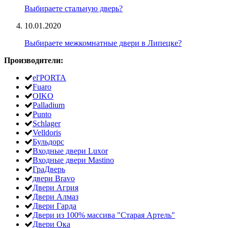
Выбираете стальную дверь?
10.01.2020
Выбираете межкомнатные двери в Липецке?
Производители:
el'PORTA
Fuaro
OIKO
Palladium
Punto
Schlager
Velldoris
Бульдорс
Входные двери Luxor
Входные двери Mastino
ГраДверь
двери Bravo
Двери Агрия
Двери Алмаз
Двери Гарда
Двери из 100% массива "Старая Артель"
Двери Ока