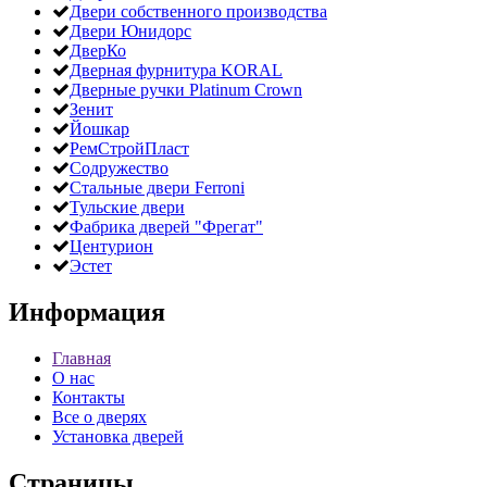
Двери собственного производства
Двери Юнидорс
ДверКо
Дверная фурнитура KORAL
Дверные ручки Platinum Crown
Зенит
Йошкар
РемСтройПласт
Содружество
Стальные двери Ferroni
Тульские двери
Фабрика дверей "Фрегат"
Центурион
Эстет
Информация
Главная
О нас
Контакты
Все о дверях
Установка дверей
Страницы