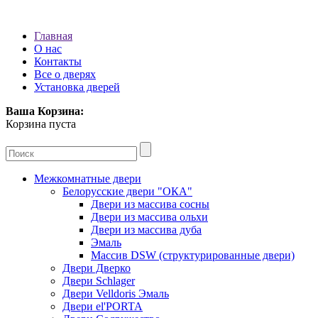
Главная
О нас
Контакты
Все о дверях
Установка дверей
Ваша Корзина:
Корзина пуста
Межкомнатные двери
Белорусские двери "ОКА"
Двери из массива сосны
Двери из массива ольхи
Двери из массива дуба
Эмаль
Массив DSW (cтруктурированные двери)
Двери Дверко
Двери Schlager
Двери Velldoris Эмаль
Двери el'PORTA