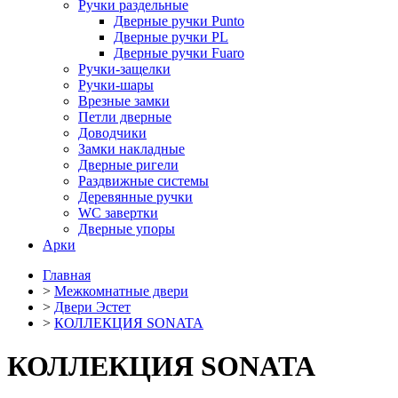
Ручки раздельные
Дверные ручки Punto
Дверные ручки PL
Дверные ручки Fuaro
Ручки-защелки
Ручки-шары
Врезные замки
Петли дверные
Доводчики
Замки накладные
Дверные ригели
Раздвижные системы
Деревянные ручки
WC завертки
Дверные упоры
Арки
Главная
>
Межкомнатные двери
>
Двери Эстет
>
КОЛЛЕКЦИЯ SONATA
КОЛЛЕКЦИЯ SONATA