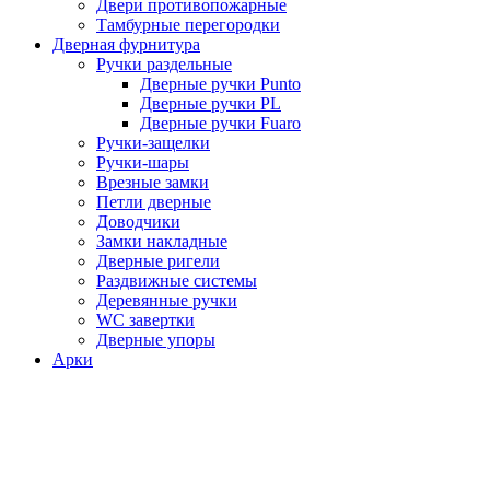
Двери противопожарные
Тамбурные перегородки
Дверная фурнитура
Ручки раздельные
Дверные ручки Punto
Дверные ручки PL
Дверные ручки Fuaro
Ручки-защелки
Ручки-шары
Врезные замки
Петли дверные
Доводчики
Замки накладные
Дверные ригели
Раздвижные системы
Деревянные ручки
WC завертки
Дверные упоры
Арки